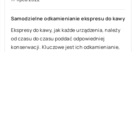
Samodzielne odkamienianie ekspresu do kawy
Ekspresy do kawy, jak każde urządzenia, należy
od czasu do czasu poddać odpowiedniej
konserwacji. Kluczowe jest ich odkamienianie,
które pozwoli […]
Ostatnie wpisy
Gdzie najlepiej kupować owoce i
warzywa?