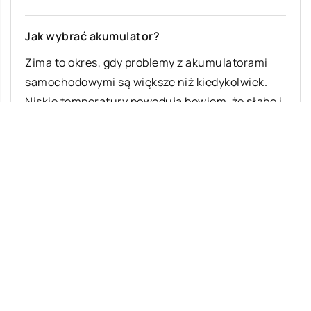
Jak wybrać akumulator?
Zima to okres, gdy problemy z akumulatorami
samochodowymi są większe niż kiedykolwiek.
Niskie temperatury powodują bowiem, że słabe i
stare […]
Ostatnie wpisy
Gdzie najlepiej kupować owoce i
warzywa?