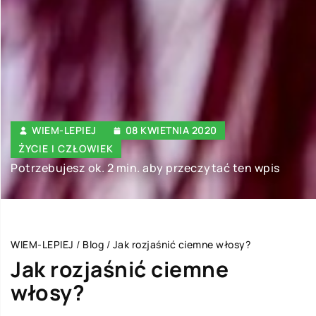
WIEM-LEPIEJ
08 KWIETNIA 2020
ŻYCIE I CZŁOWIEK
Potrzebujesz ok. 2 min. aby przeczytać ten wpis
WIEM-LEPIEJ
/
Blog
/
Jak rozjaśnić ciemne włosy?
Jak rozjaśnić ciemne
włosy?