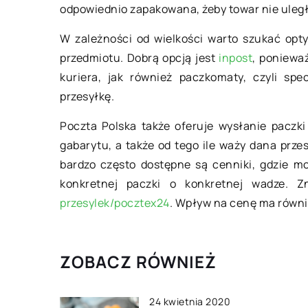
odpowiednio zapakowana, żeby towar nie uległ
Kiedy konieczna je
W zależności od wielkości warto szukać opt
baterii w łazience i
przedmiotu. Dobrą opcją jest
inpost
, poniewa
Baterie łazienkowe
kuriera, jak również paczkomaty, czyli sp
często ulegają drob
przesyłkę.
względu na częstotl
intensywność eksplo
Poczta Polska także oferuje wysłanie paczki 
problem dotyczy uszc
gabarytu, a także od tego ile waży dana prze
napowietrzacza, […]
bardzo często dostępne są cenniki, gdzie m
konkretnej paczki o konkretnej wadze. 
przesylek/pocztex24
. Wpływ na cenę ma równi
ZOBACZ RÓWNIEŻ
24 kwietnia 2020