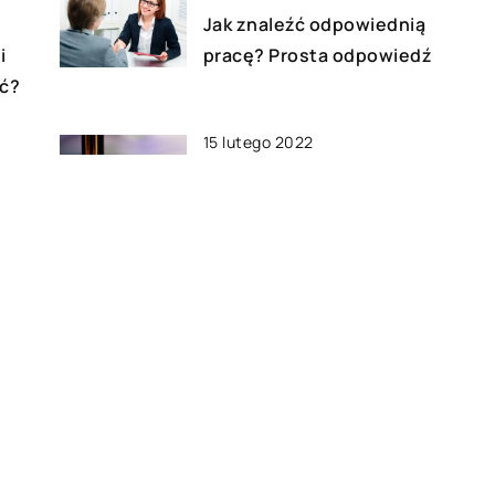
Jak znaleźć odpowiednią
i
pracę? Prosta odpowiedź
ać?
15 lutego 2022
ać
Na co zwrócić uwagę
ni
wybierając pióro wieczne?
13 lutego 2022
Księgowa – na czym polega jej
praca?