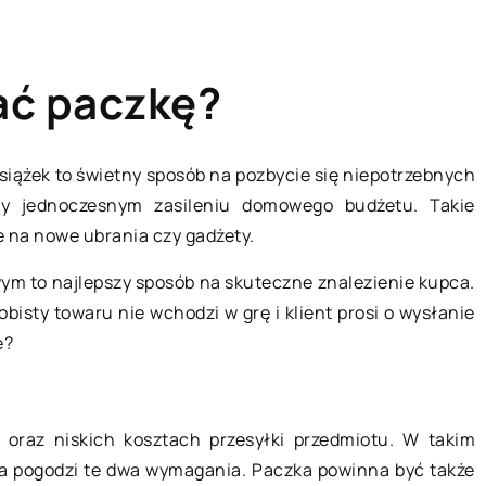
łać paczkę?
iążek to świetny sposób na pozbycie się niepotrzebnych
zy jednoczesnym zasileniu domowego budżetu. Takie
BIZNES I USŁUGI
 na nowe ubrania czy gadżety.
ym to najlepszy sposób na skuteczne znalezienie kupca.
obisty towaru nie wchodzi w grę i klient prosi o wysłanie
e?
oraz niskich kosztach przesyłki przedmiotu. W takim
óra pogodzi te dwa wymagania. Paczka powinna być także
20 lipca 2022