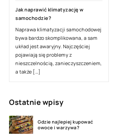
Kiedy k
Jak naprawić klimatyzację w
w
baterii 
samochodzie?
Baterie 
Naprawa klimatyzacji samochodowej
często u
bywa bardzo skomplikowana, a sam
względu 
układ jest awaryjny. Najczęściej
intensyw
pojawiają się problemy z
problem 
nieszczelnością, zanieczyszczeniem,
napowiet
a także […]
Ostatnie wpisy
Gdzie najlepiej kupować
owoce i warzywa?