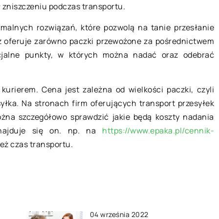
 zniszczeniu podczas transportu.
st wymiana
ymalnych rozwiązań, które pozwolą na tanie przesłanie
Wyposażenie magazynu – pomoc 
 kuchni?
ż oferuje zarówno paczki przewożone za pośrednictwem
wyborze zestawu mebli
 oraz kuchenne
ecjalne punkty, w których można nadać oraz odebrać
Magazyn to ważne pomieszczenie w
nym awariom ze
wielu zakładach pracy, które należy
iwość
odpowiednio umeblować. Meble
atacji. Póki
kurierem. Cena jest zależna od wielkości paczki, czyli
magazynowe to przede wszystkim
zelki lub
syłka. Na stronach firm oferujących transport przesyłek
zestawy przeznaczone do […]
ożna szczegółowo sprawdzić jakie będą koszty nadania
Znajduje się on. np. na
https://www.epaka.pl/cennik-
eż czas transportu.
04 września 2022