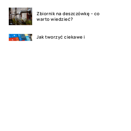
Zbiornik na deszczówkę – co
warto wiedzieć?
Jak tworzyć ciekawe i
kreatywne prezentacje w
PowerPoincie?
Najczęstsze przyczyny
niewypłacalności – jak
popadamy w długi?
Czy warto zapisać dziecko do
żłobka?
Linie przesyłowe na gruntach
a kwestia prawna