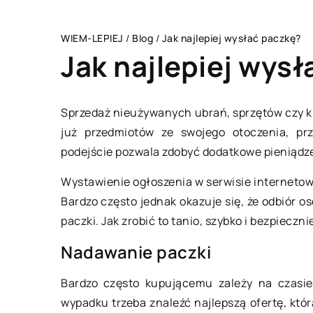
WIEM-LEPIEJ
/
Blog
/
Jak najlepiej wysłać paczkę?
Jak najlepiej wys
Sprzedaż nieużywanych ubrań, sprzętów czy ks
już przedmiotów ze swojego otoczenia, pr
DOM I WNĘTRZE
podejście pozwala zdobyć dodatkowe pieniądze
Wystawienie ogłoszenia w serwisie internetow
Bardzo często jednak okazuje się, że odbiór os
paczki. Jak zrobić to tanio, szybko i bezpieczni
Nadawanie paczki
Bardzo często kupującemu zależy na czasie 
25 czerwca 2020
wypadku trzeba znaleźć najlepszą ofertę, kt