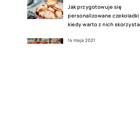
Jak przygotowuje się
personalizowane czekoladki 
kiedy warto z nich skorzyst
14 maja 2021
Jak należy prawidłowo wybr
piec przeznaczony do piekar
bądź cukierni?
17 marca 2021
Jak zamówić fotoceramikę?
DODAJ KOMENTARZ