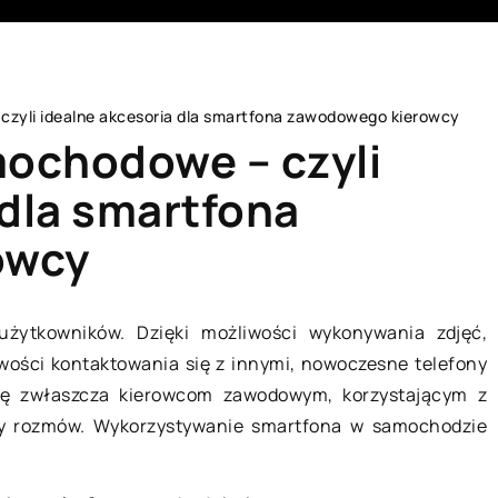
czyli idealne akcesoria dla smartfona zawodowego kierowcy
mochodowe – czyli
 dla smartfona
owcy
ŻYCIE I CZŁOWIEK
żytkowników. Dzięki możliwości wykonywania zdjęć,
wości kontaktowania się z innymi, nowoczesne telefony
się zwłaszcza kierowcom zawodowym, korzystającym z
czy rozmów. Wykorzystywanie smartfona w samochodzie