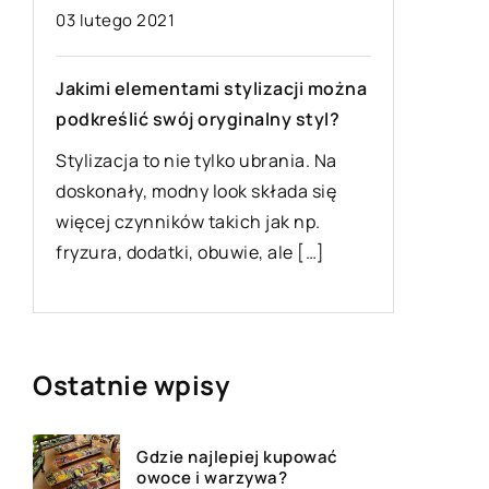
03 wrześ
03 lutego 2021
O czym 
Jakimi elementami stylizacji można
nowego 
podkreślić swój oryginalny styl?
Wyposaż
Stylizacja to nie tylko ubrania. Na
mieszkan
doskonały, modny look składa się
że
wyzwanie
więcej czynników takich jak np.
o
które do 
fryzura, dodatki, obuwie, ale […]
czynieni
Ostatnie wpisy
Gdzie najlepiej kupować
owoce i warzywa?