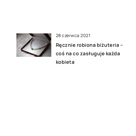
28 czerwca 2021
Ręcznie robiona biżuteria –
coś na co zasługuje każda
kobieta
08 kwietnia 2021
a?
W jakich przypadkach pomoc
firmy przeprowadzkowej
będzie nieunikniona?
15 listopada 2019
Asymetryczne ubrania – kiedy