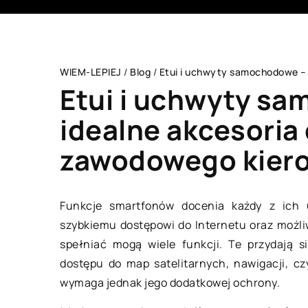
WIEM-LEPIEJ
/
Blog
/
Etui i uchwyty samochodowe – 
Etui i uchwyty sa
idealne akcesoria
zawodowego kier
DOM I WNĘTRZE
Funkcje smartfonów docenia każdy z ich u
szybkiemu dostępowi do Internetu oraz możli
spełniać mogą wiele funkcji. Te przydają 
dostępu do map satelitarnych, nawigacji, 
wymaga jednak jego dodatkowej ochrony.