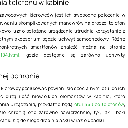
ia telefonu w kabinie
05 sierpnia 2022
 zawodowych kierowców jest ich swobodne położenie w
rzy meblowaniu
onywaniu skomplikowanych manewrów na drodze, telefon
Myślisz o adopcji szczeniaka?
a?
tkowo luźno położone urządzenie utrudnia korzystanie z
Sprawdź, czy się nadajesz!
ydatnym akcesorium będzie uchwyt samochodowy. Różne
nabytego
Wszyscy ludzie kochają szczeniaki.
konkretnych smartfonów znaleźć można na stronie
 nie lada
Są tak urocze, puszyste i zabawne, 
_184.html
, gdzie dostępne są zarówno uchwyty
a dla osób,
nie można się im oprzeć. Duże psy d
 miały do
adopcji […]
nej ochronie
 kierowcy posiłkować powinni się specjalnymi etui do ich
c dużą ilość niewielkich elementów w kabinie, które
ania urządzenia, przydatne będą
etui 360 do telefonów
,
ale chronią one zarówno powierzchnię, tył, jak i boki
aniu się do niego drobin piasku w razie upadku.