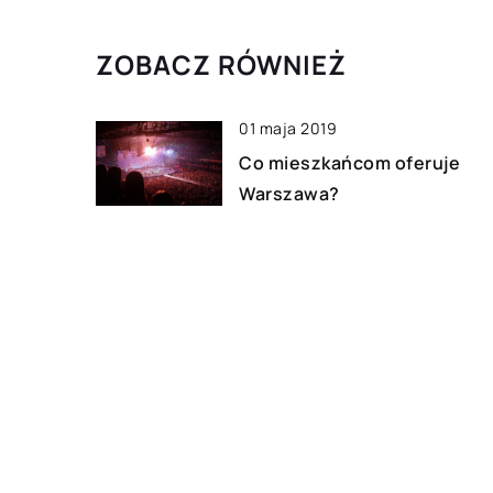
ZOBACZ RÓWNIEŻ
01 maja 2019
Co mieszkańcom oferuje
Warszawa?
05 sierpnia 2022
Myślisz o adopcji szczeniak
Sprawdź, czy się nadajesz!
03 lutego 2019
Jak zorganizować wyjazd do