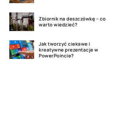
Zbiornik na deszczówkę – co
warto wiedzieć?
Jak tworzyć ciekawe i
kreatywne prezentacje w
PowerPoincie?
Najczęstsze przyczyny
niewypłacalności – jak
popadamy w długi?
Czy warto zapisać dziecko do
żłobka?
Linie przesyłowe na gruntach
a kwestia prawna