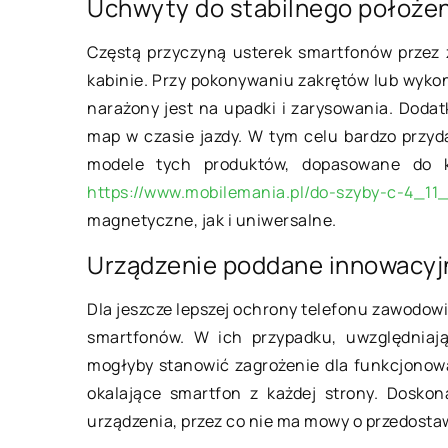
Uchwyty do stabilnego położen
03 września 2019
Częstą przyczyną usterek smartfonów przez
O czym pamiętać p
kabinie. Przy pokonywaniu zakrętów lub wyk
nowego mieszkani
narażony jest na upadki i zarysowania. Doda
map w czasie jazdy. W tym celu bardzo prz
Wyposażanie nowo 
modele tych produktów, dopasowane do 
mieszkania może być
https://www.mobilemania.pl/do-szyby-c-4_11
wyzwaniem, zwłaszcz
magnetyczne, jak i uniwersalne.
które do tej pory nie
czynienia […]
Urządzenie poddane innowacyj
Dla jeszcze lepszej ochrony telefonu zawodowi
smartfonów. W ich przypadku, uwzględniają
mogłyby stanowić zagrożenie dla funkcjonow
okalające smartfon z każdej strony. Doskon
urządzenia, przez co nie ma mowy o przedostaw