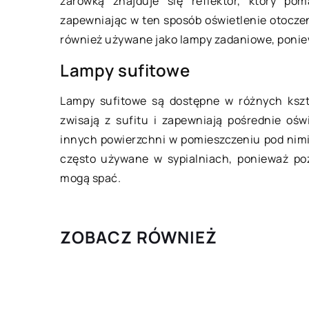
żarówką znajduje się reflektor, który po
zapewniając w ten sposób oświetlenie otocze
również używane jako lampy zadaniowe, ponie
Lampy sufitowe
Lampy sufitowe są dostępne w różnych kszt
zwisają z sufitu i zapewniają pośrednie ośw
innych powierzchni w pomieszczeniu pod nimi
często używane w sypialniach, ponieważ po
mogą spać.
ZOBACZ RÓWNIEŻ
29 kwietnia 2021
Goście w domu – jakie są