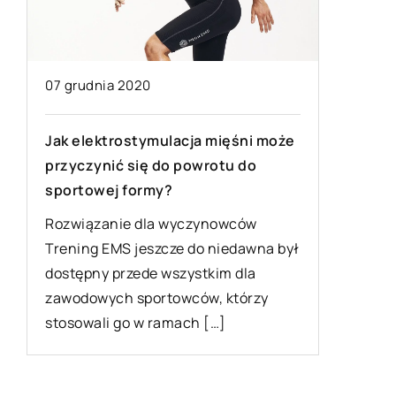
07 grudnia 2020
19 listo
Jak elektrostymulacja mięśni może
przyczynić się do powrotu do
Jak ćwi
sportowej formy?
Trening 
Rozwiązanie dla wyczynowców
wytrzym
Trening EMS jeszcze do niedawna był
 z
sposób 
dostępny przede wszystkim dla
samopocz
zawodowych sportowców, którzy
organiz
stosowali go w ramach […]
stopniu 