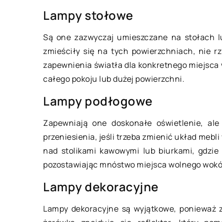
Lampy stołowe
Są one zazwyczaj umieszczane na stołach lu
zmieściły się na tych powierzchniach, nie 
19 listopada 2020
zapewnienia światła dla konkretnego miejsca 
całego pokoju lub dużej powierzchni.
Jak ćwiczyć cardio
Lampy podłogowe
Trening cardio, zwan
Zapewniają one doskonałe oświetlenie, al
wytrzymałościowym 
przeniesienia, jeśli trzeba zmienić układ mebli
sposób na poprawę 
nad stolikami kawowymi lub biurkami, gdzie
samopoczucia oraz 
pozostawiając mnóstwo miejsca wolnego wokół 
organizmu. Dodatk
stopniu ogranicza [
Lampy dekoracyjne
Lampy dekoracyjne są wyjątkowe, ponieważ z