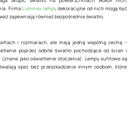
maga skupić światło na powierzchniach wokół nich,
nia. Firma
Luminex lampy
dekoracyjne od nich mogą być
waż zapewniają również bezpośrednie światło.
ałtach i rozmiarach, ale mają jedną wspólną cechę –
ietlenie poprzez odbite światło pochodzące od ścian i
 (znane jako oświetlenie otoczenia). Lampy sufitowe są
zwalają spać bez przeszkadzania innym osobom, które
21 czerwca 2018
Co zabrać na piknik?