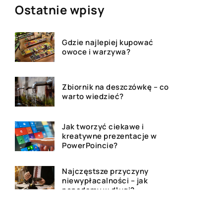
Ostatnie wpisy
Gdzie najlepiej kupować
owoce i warzywa?
Zbiornik na deszczówkę – co
warto wiedzieć?
Jak tworzyć ciekawe i
kreatywne prezentacje w
PowerPoincie?
Najczęstsze przyczyny
niewypłacalności – jak
popadamy w długi?
Czy warto zapisać dziecko do