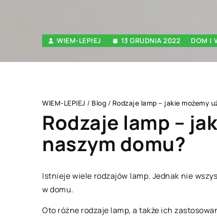
WIEM-LEPIEJ
13 GRUDNIA 2022
DOM I
WIEM-LEPIEJ
/
Blog
/
Rodzaje lamp – jakie możemy 
Rodzaje lamp – ja
naszym domu?
ZDROWY STYL ŻYCIA
Istnieje wiele rodzajów lamp. Jednak nie wsz
w domu.
Oto różne rodzaje lamp, a także ich zastosowa