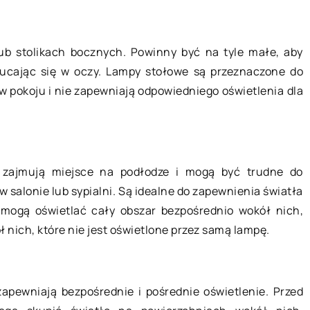
b stolikach bocznych. Powinny być na tyle małe, aby
rzucając się w oczy. Lampy stołowe są przeznaczone do
09 listopada 2022
w pokoju i nie zapewniają odpowiedniego oświetlenia dla
 w domu?
W jakiej sytuacji powinniśmy się
zdecydować na implant zębowy?
y inaczej
e zajmują miejsce na podłodze i mogą być trudne do
to znakomity
Implanty stomatologiczne to
 w salonie lub sypialni. Są idealne do zapewnienia światła
ogólnego
sztuczne korzenie zębów wykonane
 mogą oświetlać cały obszar bezpośrednio wokół nich,
kondycji
tytanu. Wyglądają i są odczuwane
nich, które nie jest oświetlone przez samą lampę.
owo w znacznym
jak naturalne zęby i stanowią
…]
stabilną podstawę […]
apewniają bezpośrednie i pośrednie oświetlenie. Przed