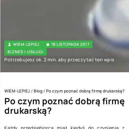
WIEM-LEPIEJ
18 LISTOPADA 2017
BIZNES I USŁUGI
Potrzebujesz ok. 2 min. aby przeczytać ten wpis
WIEM-LEPIEJ
/
Blog
/
Po czym poznać dobrą firmę drukarską?
Po czym poznać dobrą firmę
drukarską?
Każdy przedsiębiorca miał kiedyś do czynienia z