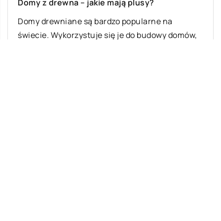
Domy z drewna – jakie mają plusy?
Domy drewniane są bardzo popularne na
świecie. Wykorzystuje się je do budowy domów,
biur i innych budynków. Konstrukcje drewniane
mogą […]
Ostatnie wpisy
Gdzie najlepiej kupować owoce i
warzywa?
Zbiornik na deszczówkę – co warto
wiedzieć?