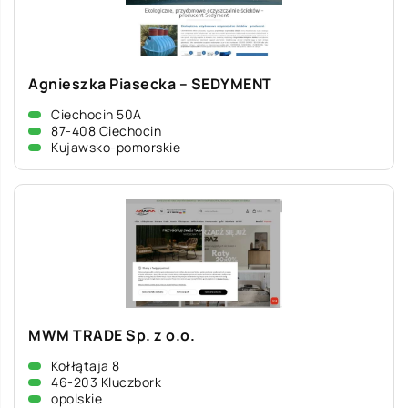
Agnieszka Piasecka – SEDYMENT
Ciechocin 50A
87-408 Ciechocin
Kujawsko-pomorskie
MWM TRADE Sp. z o.o.
Kołłątaja 8
46-203 Kluczbork
opolskie