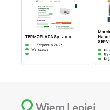
Marci
TERMOPLAZA Sp. z o.o.
Hand
SERV
ul. Żegańska 21/23
Warszawa
ul.
-
89
Kuj