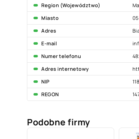
Region (Województwo)
Ma
Miasto
05
Adres
Bi
E-mail
in
Numer telefonu
48
Adres internetowy
ht
NIP
11
REGON
14
Podobne firmy