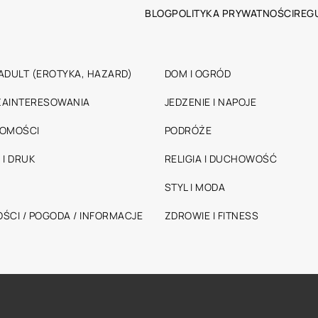
BLOG
POLITYKA PRYWATNOŚCI
REG
ADULT (EROTYKA, HAZARD)
DOM I OGRÓD
 ZAINTERESOWANIA
JEDZENIE I NAPOJE
HOMOŚCI
PODRÓŻE
 I DRUK
RELIGIA I DUCHOWOŚĆ
STYL I MODA
ŚCI / POGODA / INFORMACJE
ZDROWIE I FITNESS