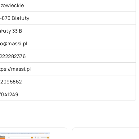
zowieckie
-870 Białuty
ałuty 33 B
fo@massi.pl
222282376
tps://massi.pl
82095862
7041249