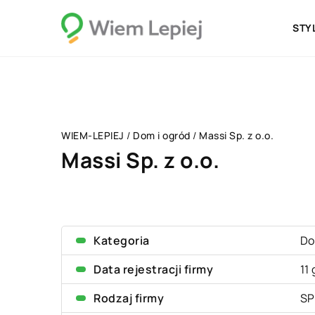
STY
WIEM-LEPIEJ
/
Dom i ogród
/
Massi Sp. z o.o.
Massi Sp. z o.o.
Kategoria
Do
Data rejestracji firmy
11
Rodzaj firmy
SP