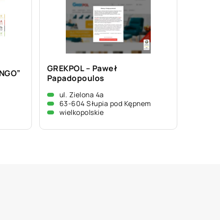
GREKPOL – Paweł
INGO”
Papadopoulos
ul. Zielona 4a
63-604 Słupia pod Kępnem
wielkopolskie