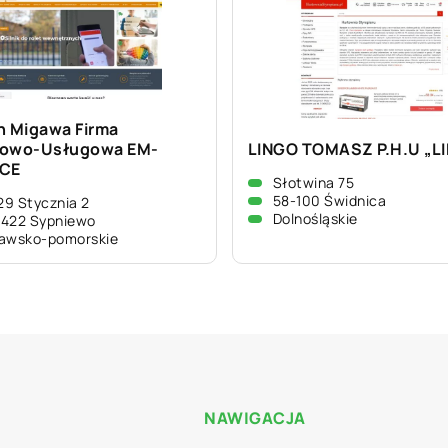
n Migawa Firma
lowo-Usługowa EM-
LINGO TOMASZ P.H.U „L
ICE
Słotwina 75
58-100 Świdnica
 29 Stycznia 2
Dolnośląskie
-422 Sypniewo
awsko-pomorskie
NAWIGACJA