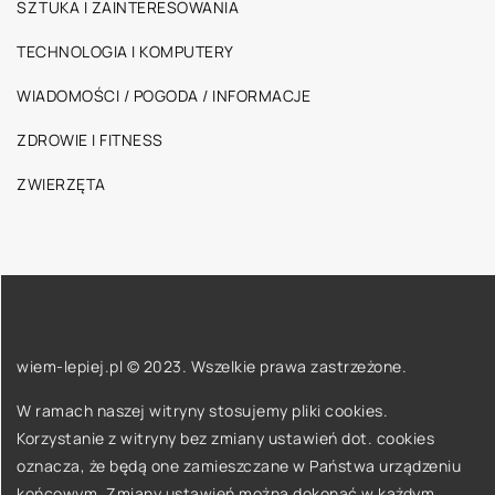
SZTUKA I ZAINTERESOWANIA
TECHNOLOGIA I KOMPUTERY
WIADOMOŚCI / POGODA / INFORMACJE
ZDROWIE I FITNESS
ZWIERZĘTA
wiem-lepiej.pl © 2023. Wszelkie prawa zastrzeżone.
W ramach naszej witryny stosujemy pliki cookies.
Korzystanie z witryny bez zmiany ustawień dot. cookies
oznacza, że będą one zamieszczane w Państwa urządzeniu
końcowym. Zmiany ustawień można dokonać w każdym