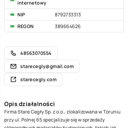
internetowy
NIP
8792733313
REGON
389664626
48563070554
starecegly@gmail.com
starecegly.com
Opis działalności
Firma Stare Cegły Sp. z o.o., zlokalizowana w Toruniu
przy ul. Polnej 65 specjalizuje się w sprzedaży
różnorodnych materiałów budowlanych, takich jak