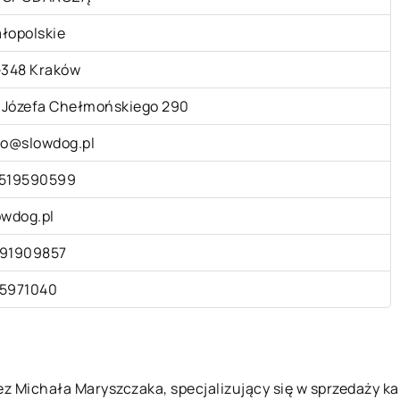
łopolskie
-348 Kraków
. Józefa Chełmońskiego 290
fo@slowdog.pl
519590599
owdog.pl
91909857
5971040
ez Michała Maryszczaka, specjalizujący się w sprzedaży k