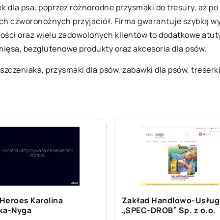
k dla psa, poprzez różnorodne przysmaki do tresury, aż po
ch czworonożnych przyjaciół. Firma gwarantuje szybką w
ości oraz wielu zadowolonych klientów to dodatkowe atuty
 mięsa, bezglutenowe produkty oraz akcesoria dla psów.
 szczeniaka
, przysmaki dla psów, zabawki dla psów, treserki
 Heroes Karolina
Zakład Handlowo-Usłu
ka-Nyga
„SPEC-DROB” Sp. z o.o.