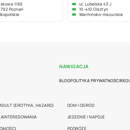
skowa 1/66
ul. Lubelska 43 J
-792 Poznań
10-410 Olsztyn
lkopolskie
Warmińsko-mazurskie
NAWIGACJA
BLOG
POLITYKA PRYWATNOŚCI
REG
ADULT (EROTYKA, HAZARD)
DOM I OGRÓD
 ZAINTERESOWANIA
JEDZENIE I NAPOJE
HOMOŚCI
PODRÓŻE