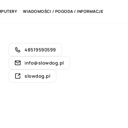
MPUTERY
WIADOMOŚCI / POGODA / INFORMACJE
48519590599
info@slowdog.pl
slowdog.pl