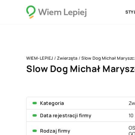
STY
WIEM-LEPIEJ
/
Zwierzęta
/
Slow Dog Michał Maryszc
Slow Dog Michał Marysz
Kategoria
Zw
Data rejestracji firmy
10
OS
Rodzaj firmy
G