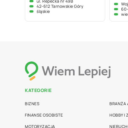
ul. Repecka nr 49B
Woj
42-612 Tarnowskie Góry
60
śląskie
wie
KATEGORIE
BIZNES
BRANŻA 
FINANSE OSOBISTE
HOBBY I
MOTORYZACJA
NIERUC