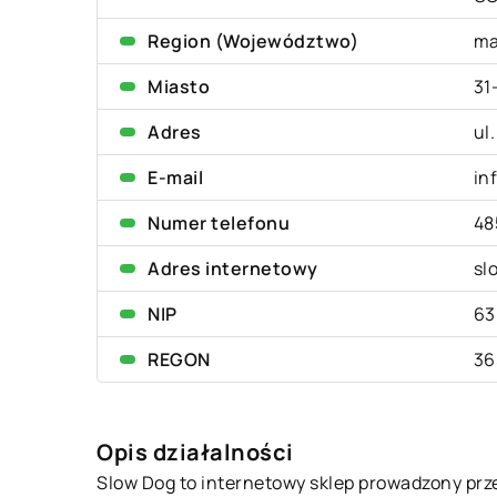
Region (Województwo)
ma
Miasto
31
Adres
ul
E-mail
in
Numer telefonu
48
Adres internetowy
sl
NIP
63
REGON
36
Opis działalności
Slow Dog to internetowy sklep prowadzony prz