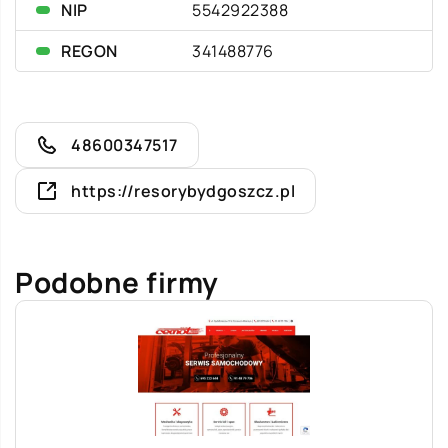
NIP
5542922388
REGON
341488776
48600347517
https://resorybydgoszcz.pl
Podobne firmy