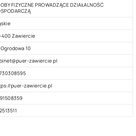
OBY FIZYCZNE PROWADZĄCE DZIAŁALNOŚĆ
OSPODARCZĄ
ąskie
-400 Zawiercie
. Ogrodowa 10
binet@puer-zawiercie.pl
730308595
tps://puer-zawiercie.pl
91508359
2513511