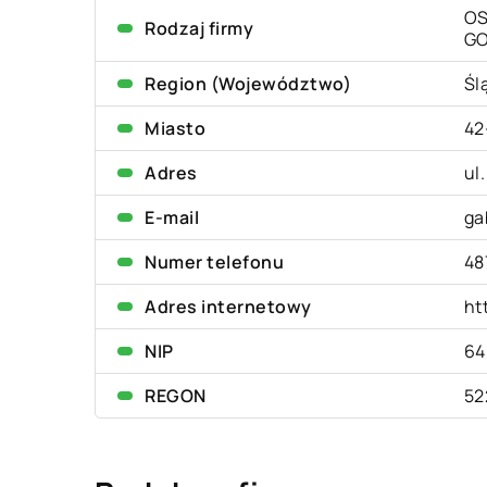
OS
Rodzaj firmy
G
Region (Województwo)
Śl
Miasto
42
Adres
ul
E-mail
ga
Numer telefonu
48
Adres internetowy
ht
NIP
64
REGON
52