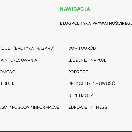
NAWIGACJA
BLOG
POLITYKA PRYWATNOŚCI
REG
ADULT (EROTYKA, HAZARD)
DOM I OGRÓD
 ZAINTERESOWANIA
JEDZENIE I NAPOJE
HOMOŚCI
PODRÓŻE
 I DRUK
RELIGIA I DUCHOWOŚĆ
STYL I MODA
ŚCI / POGODA / INFORMACJE
ZDROWIE I FITNESS