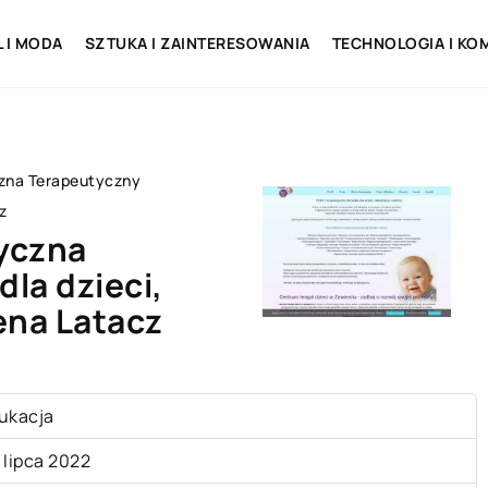
L I MODA
SZTUKA I ZAINTERESOWANIA
TECHNOLOGIA I KO
zna Terapeutyczny
z
yczna
la dzieci,
ena Latacz
ukacja
 lipca 2022