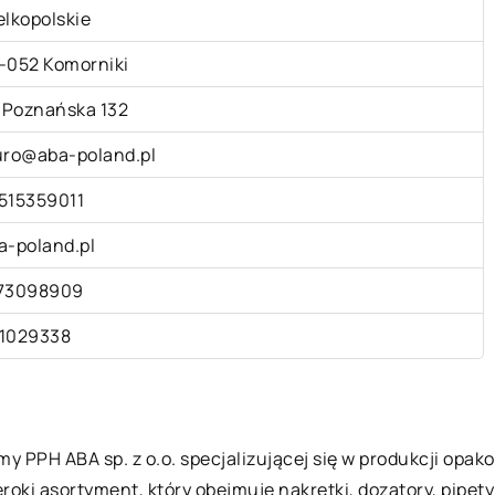
elkopolskie
-052 Komorniki
. Poznańska 132
uro@aba-poland.pl
515359011
a-poland.pl
73098909
1029338
rmy PPH ABA sp. z o.o. specjalizującej się w produkcji o
roki asortyment, który obejmuje nakrętki, dozatory, pipety