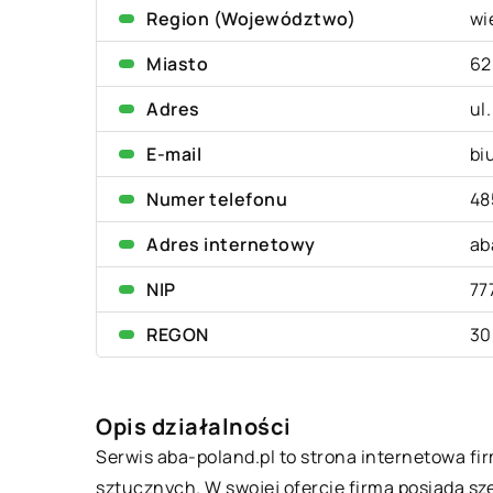
Region (Województwo)
wi
Miasto
62
Adres
ul
E-mail
bi
Numer telefonu
48
Adres internetowy
ab
NIP
77
REGON
30
Opis działalności
Serwis aba-poland.pl to strona internetowa fi
sztucznych. W swojej ofercie firma posiada sze