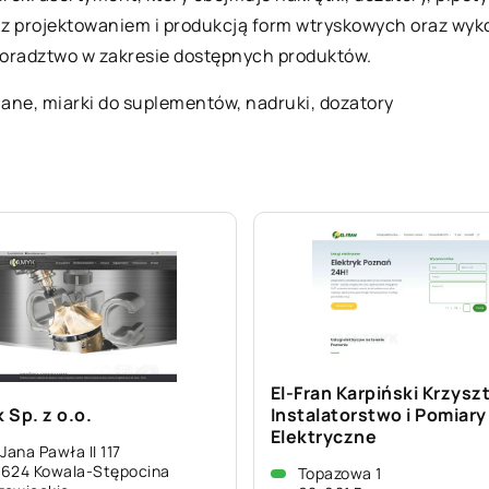
z projektowaniem i produkcją form wtryskowych oraz wyk
doradztwo w zakresie dostępnych produktów.
klane,
miarki do suplementów
, nadruki, dozatory
El-Fran Karpiński Krzysz
 Sp. z o.o.
Instalatorstwo i Pomiary
Elektryczne
 Jana Pawła II 117
624 Kowala-Stępocina
Topazowa 1