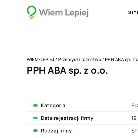
STY
WIEM-LEPIEJ
/
Przemysł i rolnictwo
/
PPH ABA sp. z o
PPH ABA sp. z o.o.
Kategoria
Pr
Data rejestracji firmy
19
Rodzaj firmy
SP