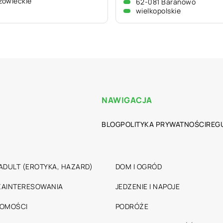
zowieckie
62-081 Baranowo
wielkopolskie
NAWIGACJA
BLOG
POLITYKA PRYWATNOŚCI
REG
ADULT (EROTYKA, HAZARD)
DOM I OGRÓD
 ZAINTERESOWANIA
JEDZENIE I NAPOJE
HOMOŚCI
PODRÓŻE