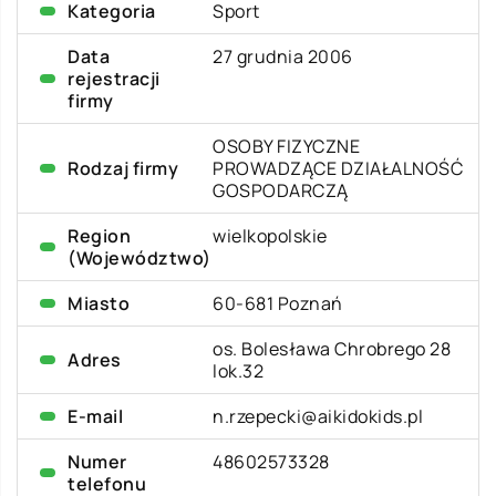
Kategoria
Sport
Data
27 grudnia 2006
rejestracji
firmy
OSOBY FIZYCZNE
Rodzaj firmy
PROWADZĄCE DZIAŁALNOŚĆ
GOSPODARCZĄ
Region
wielkopolskie
(Województwo)
Miasto
60-681 Poznań
os. Bolesława Chrobrego 28
Adres
lok.32
E-mail
n.rzepecki@aikidokids.pl
Numer
48602573328
telefonu