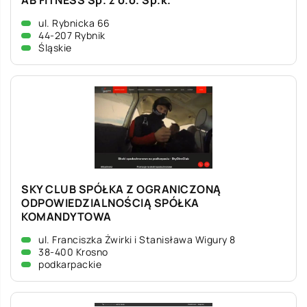
AB FITNESS Sp. z o.o. Sp.k.
ul. Rybnicka 66
44-207 Rybnik
Śląskie
SKY CLUB SPÓŁKA Z OGRANICZONĄ
ODPOWIEDZIALNOŚCIĄ SPÓŁKA
KOMANDYTOWA
ul. Franciszka Żwirki i Stanisława Wigury 8
38-400 Krosno
podkarpackie