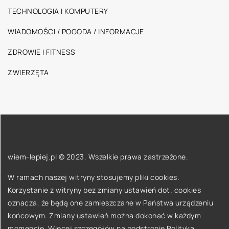
TECHNOLOGIA I KOMPUTERY
WIADOMOŚCI / POGODA / INFORMACJE
ZDROWIE I FITNESS
ZWIERZĘTA
wiem-lepiej.pl © 2023. Wszelkie prawa zastrzeżone.
W ramach naszej witryny stosujemy pliki cookies.
Korzystanie z witryny bez zmiany ustawień dot. cookies
oznacza, że będą one zamieszczane w Państwa urządzeniu
końcowym. Zmiany ustawień można dokonać w każdym
momencie. Więcej szczegółów na podstronie
Polityka