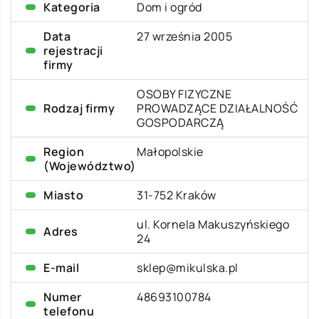
Kategoria
Dom i ogród
Data
27 września 2005
rejestracji
firmy
OSOBY FIZYCZNE
Rodzaj firmy
PROWADZĄCE DZIAŁALNOŚĆ
GOSPODARCZĄ
Region
Małopolskie
(Województwo)
Miasto
31-752 Kraków
ul. Kornela Makuszyńskiego
Adres
24
E-mail
sklep@mikulska.pl
Numer
48693100784
telefonu