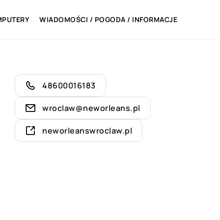
MPUTERY
WIADOMOŚCI / POGODA / INFORMACJE
48600016183
wroclaw@neworleans.pl
neworleanswroclaw.pl