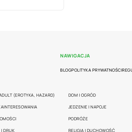
NAWIGACJA
BLOG
POLITYKA PRYWATNOŚCI
REG
ADULT (EROTYKA, HAZARD)
DOM I OGRÓD
 ZAINTERESOWANIA
JEDZENIE I NAPOJE
HOMOŚCI
PODRÓŻE
 I DRUK
RELIGIA I DUCHOWOŚĆ