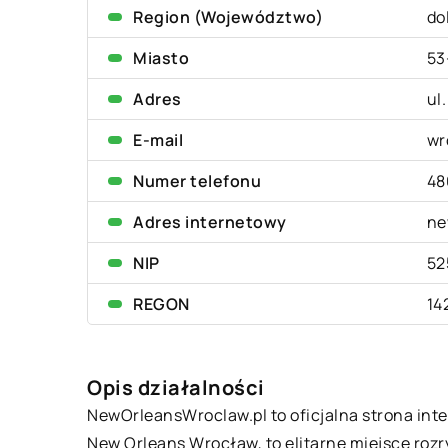
Region (Województwo)
do
Miasto
53
Adres
ul
E-mail
wr
Numer telefonu
48
Adres internetowy
ne
NIP
52
REGON
14
Opis działalności
NewOrleansWroclaw.pl to oficjalna strona in
New Orleans Wrocław, to elitarne miejsce rozry