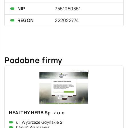
NIP
7551050351
REGON
222022774
Podobne firmy
HEALTHY HERB Sp. z o.o.
ul. Wybrzeże Gdyńskie 2
01-531 Warszawa