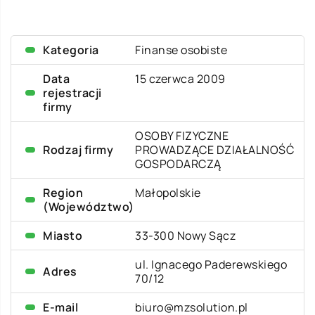
Kategoria
Finanse osobiste
Data
15 czerwca 2009
rejestracji
firmy
OSOBY FIZYCZNE
Rodzaj firmy
PROWADZĄCE DZIAŁALNOŚĆ
GOSPODARCZĄ
Region
Małopolskie
(Województwo)
Miasto
33-300 Nowy Sącz
ul. Ignacego Paderewskiego
Adres
70/12
E-mail
biuro@mzsolution.pl