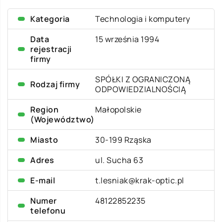
Kategoria
Technologia i komputery
Data
15 września 1994
rejestracji
firmy
SPÓŁKI Z OGRANICZONĄ
Rodzaj firmy
ODPOWIEDZIALNOŚCIĄ
Region
Małopolskie
(Województwo)
Miasto
30-199 Rząska
Adres
ul. Sucha 63
E-mail
t.lesniak@krak-optic.pl
Numer
48122852235
telefonu