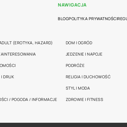
NAWIGACJA
BLOG
POLITYKA PRYWATNOŚCI
REG
ADULT (EROTYKA, HAZARD)
DOM I OGRÓD
 ZAINTERESOWANIA
JEDZENIE I NAPOJE
HOMOŚCI
PODRÓŻE
 I DRUK
RELIGIA I DUCHOWOŚĆ
STYL I MODA
ŚCI / POGODA / INFORMACJE
ZDROWIE I FITNESS