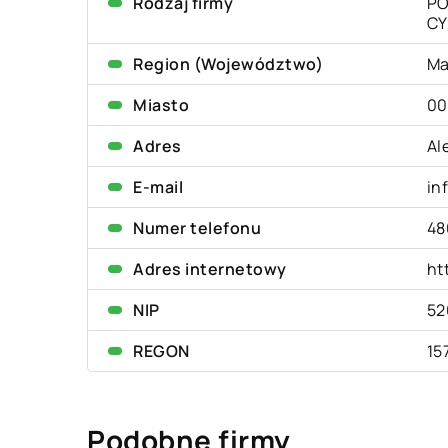
Rodzaj firmy
PO
CY
Region (Województwo)
Ma
Miasto
00
Adres
Al
E-mail
in
Numer telefonu
48
Adres internetowy
ht
NIP
52
REGON
15
Podobne firmy