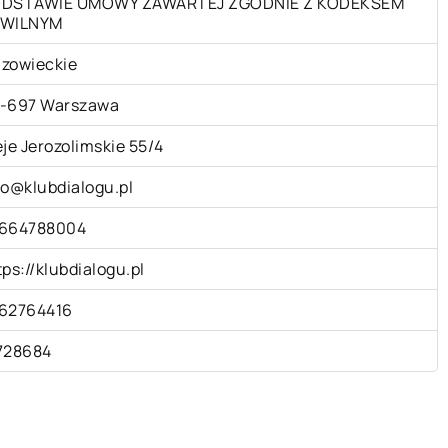
DSTAWIE UMOWY ZAWARTEJ ZGODNIE Z KODEKSEM
WILNYM
zowieckie
-697 Warszawa
eje Jerozolimskie 55/4
fo@klubdialogu.pl
664788004
tps://klubdialogu.pl
62764416
728684