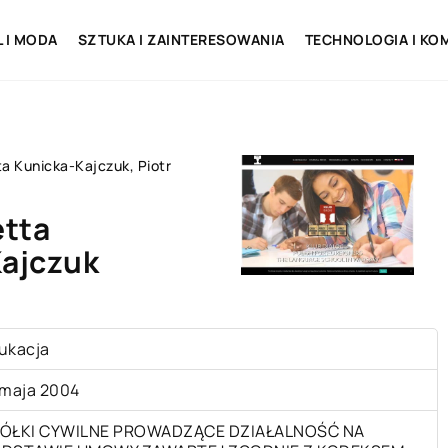
L I MODA
SZTUKA I ZAINTERESOWANIA
TECHNOLOGIA I KO
a Kunicka-Kajczuk, Piotr
etta
Kajczuk
ukacja
 maja 2004
ÓŁKI CYWILNE PROWADZĄCE DZIAŁALNOŚĆ NA