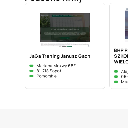
BHP 
JaGa Trening Janusz Gach
SZKO
WIEL
Mariana Mokwy 6B/1
81-718 Sopot
Ale
Pomorskie
05-
Ma