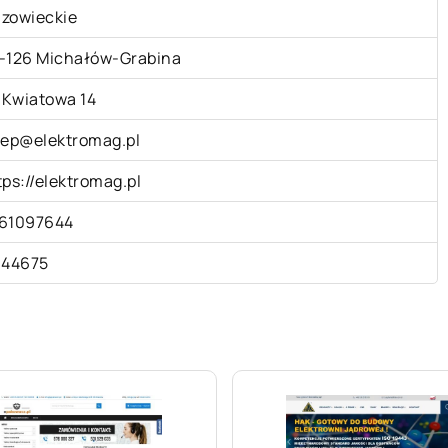
zowieckie
-126 Michałów-Grabina
. Kwiatowa 14
lep@elektromag.pl
tps://elektromag.pl
61097644
144675