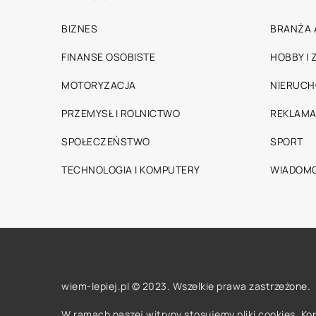
BIZNES
BRANŻA 
FINANSE OSOBISTE
HOBBY I
MOTORYZACJA
NIERUC
PRZEMYSŁ I ROLNICTWO
REKLAMA
SPOŁECZEŃSTWO
SPORT
TECHNOLOGIA I KOMPUTERY
WIADOMO
wiem-lepiej.pl © 2023. Wszelkie prawa zastrzeżone.
W ramach naszej witryny stosujemy pliki cookies. K