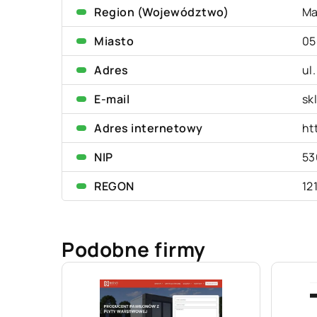
Region (Województwo)
Ma
Miasto
05
Adres
ul
E-mail
sk
Adres internetowy
ht
NIP
53
REGON
12
Podobne firmy