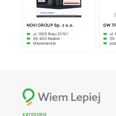
NOVI GROUP Sp. z o.o.
DW TR
ul. 1905 Roku 21/101
ul.
26-600 Radom
35-
Mazowieckie
pod
KATEGORIE