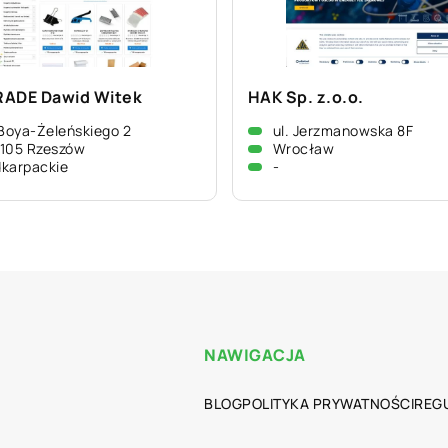
ADE Dawid Witek
HAK Sp. z.o.o.
 Boya-Żeleńskiego 2
ul. Jerzmanowska 8F
105 Rzeszów
Wrocław
karpackie
-
NAWIGACJA
BLOG
POLITYKA PRYWATNOŚCI
REG