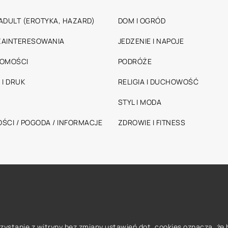
ADULT (EROTYKA, HAZARD)
DOM I OGRÓD
 ZAINTERESOWANIA
JEDZENIE I NAPOJE
HOMOŚCI
PODRÓŻE
 I DRUK
RELIGIA I DUCHOWOŚĆ
STYL I MODA
ŚCI / POGODA / INFORMACJE
ZDROWIE I FITNESS
orzystanie z witryny bez zmiany ustawień dot. cookies oznacza, 