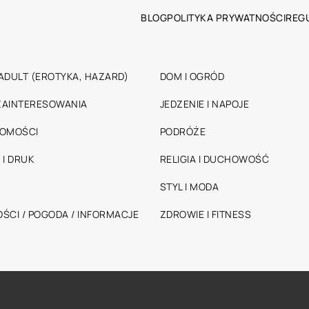
BLOG
POLITYKA PRYWATNOŚCI
REG
ADULT (EROTYKA, HAZARD)
DOM I OGRÓD
 ZAINTERESOWANIA
JEDZENIE I NAPOJE
HOMOŚCI
PODRÓŻE
 I DRUK
RELIGIA I DUCHOWOŚĆ
STYL I MODA
ŚCI / POGODA / INFORMACJE
ZDROWIE I FITNESS