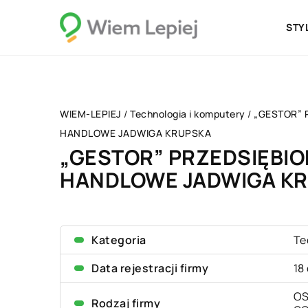
STY
WIEM-LEPIEJ
/
Technologia i komputery
/
„GESTOR” 
HANDLOWE JADWIGA KRUPSKA
„GESTOR” PRZEDSIĘBI
HANDLOWE JADWIGA K
Kategoria
Te
Data rejestracji firmy
18
OS
Rodzaj firmy