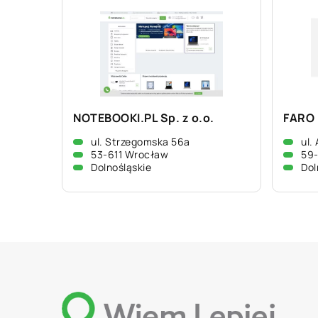
NOTEBOOKI.PL Sp. z o.o.
FARO 
ul. Strzegomska 56a
ul.
53-611 Wrocław
59-
Dolnośląskie
Dol