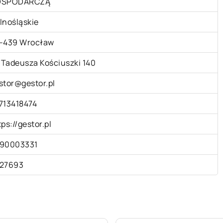
OSPODARCZĄ
lnośląskie
-439 Wrocław
. Tadeusza Kościuszki 140
stor@gestor.pl
713418474
tps://gestor.pl
90003331
27693