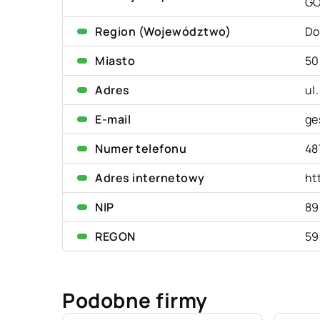
G
Region (Województwo)
Do
Miasto
50
Adres
ul
E-mail
ge
Numer telefonu
48
Adres internetowy
ht
NIP
89
REGON
59
Podobne firmy