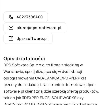
48223396400
biuro@dps-software.pl
dps-software.pl
Opis działalności
DPS Software
Sp. z o.o. to firma z siedzibą w
Warszawie, specjalizująca się w dystrybucji
oprogramowania CAD/CAM/CAE/PDM/ERP dla
przemysłu i edukacji. Na stronie internetowej dps-
software.pl klient znajdzie szeroką ofertę produktów,
takich jak 3DEXPERIENCE, SOLIDWORKS czy
DraftSight 2D/3D. DPS Software nie tylko dostarcza