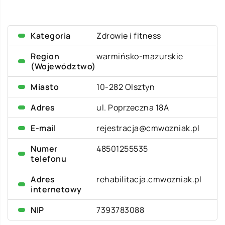
Kategoria
Zdrowie i fitness
Region
warmińsko-mazurskie
(Województwo)
Miasto
10-282 Olsztyn
Adres
ul. Poprzeczna 18A
E-mail
rejestracja@cmwozniak.pl
Numer
48501255535
telefonu
Adres
rehabilitacja.cmwozniak.pl
internetowy
NIP
7393783088