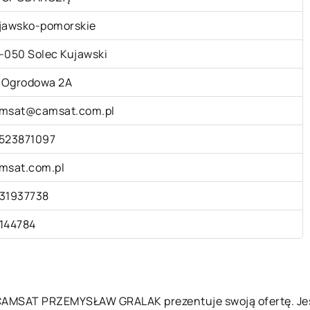
jawsko-pomorskie
-050 Solec Kujawski
. Ogrodowa 2A
msat@camsat.com.pl
523871097
msat.com.pl
31937738
144784
a CAMSAT PRZEMYSŁAW GRALAK prezentuje swoją ofertę. J