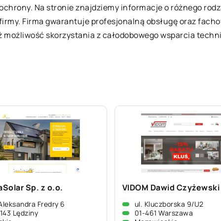
i ochrony. Na stronie znajdziemy informacje o różnego r
irmy. Firma gwarantuje profesjonalną obsługę oraz facho
ż możliwość skorzystania z całodobowego wsparcia techn
aSolar Sp. z o.o.
VIDOM Dawid Czyżewski
 Aleksandra Fredry 6
ul. Kluczborska 9/U2
143 Lędziny
01-461 Warszawa