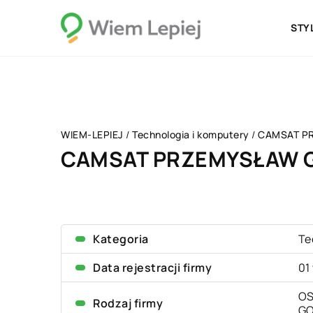
STY
WIEM-LEPIEJ
/
Technologia i komputery
/
CAMSAT P
CAMSAT PRZEMYSŁAW 
Kategoria
Te
Data rejestracji firmy
01
OS
Rodzaj firmy
G