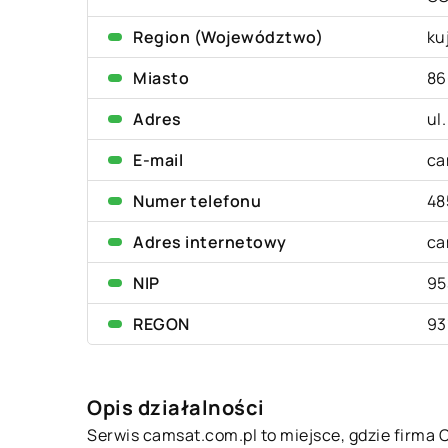
Region (Województwo)
ku
Miasto
86
Adres
ul
E-mail
ca
Numer telefonu
48
Adres internetowy
ca
NIP
95
REGON
93
Opis działalności
Serwis camsat.com.pl to miejsce, gdzie firm