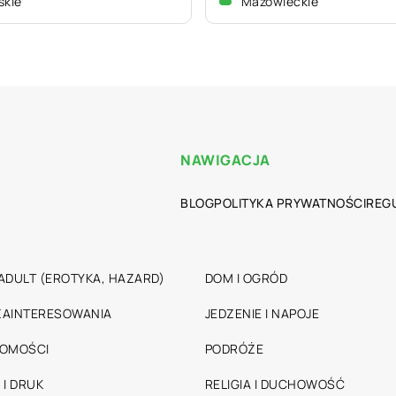
skie
Mazowieckie
NAWIGACJA
BLOG
POLITYKA PRYWATNOŚCI
REG
ADULT (EROTYKA, HAZARD)
DOM I OGRÓD
 ZAINTERESOWANIA
JEDZENIE I NAPOJE
HOMOŚCI
PODRÓŻE
 I DRUK
RELIGIA I DUCHOWOŚĆ