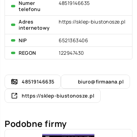
Numer
48519146635
telefonu
Adres
https://sklep-biustonosze.pl
internetowy
NIP
6521363406
REGON
122947430
48519146635
biuro@firmaana.pl
https://sklep-biustonosze.pl
Podobne firmy